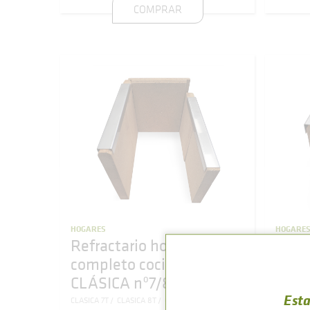
COMPRAR
HOGARES
HOGARE
Refractario hogar
Refr
completo cocina de leña
comp
CLÁSICA nº7/8
ETN
Esta
CLASICA 7T
CLASICA 8T
CLASICA 7T E3
ETNA 5T