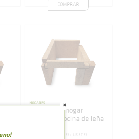
COMPRAR
HOGARES
Refractario hogar
leña
completo cocina de leña
LIS nº7/8
rano!
LIS 7T
LIS 8T
LIS 7T E3
LIS 8T E3