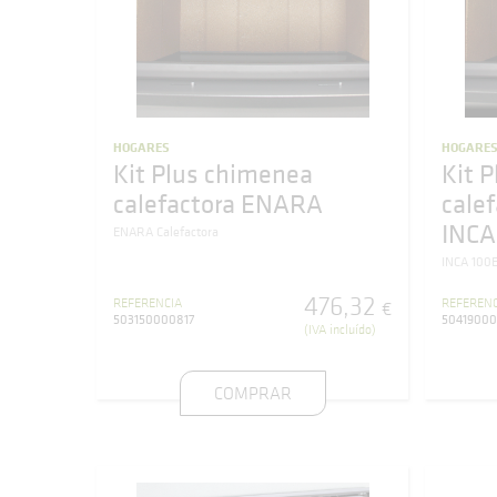
HOGARES
HOGARE
Kit Plus chimenea
Kit 
calefactora ENARA
cale
INCA
ENARA Calefactora
INCA 100
476
,
32
REFERENCIA
REFERENC
€
503150000817
5041900
(IVA incluído)
COMPRAR