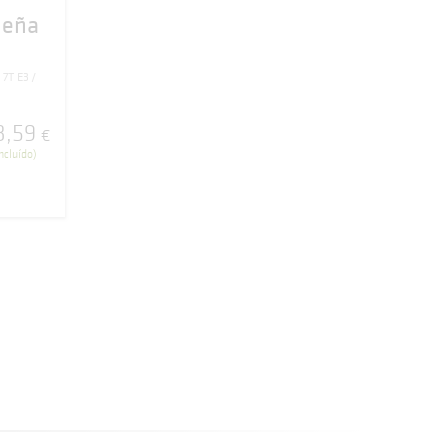
leña
7T E3
3
,
59
€
ncluído)