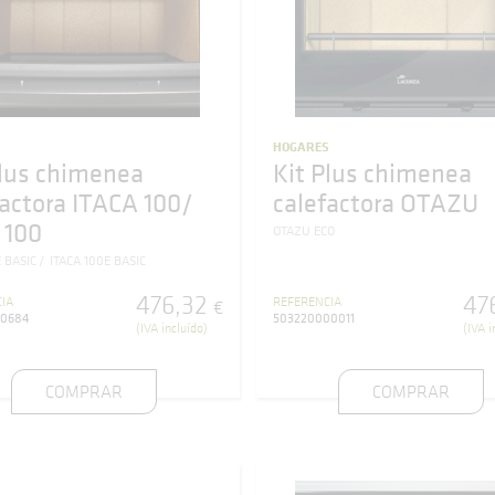
S
HOGARES
Plus chimenea
Kit Plus chimenea
factora ITACA 100/
calefactora OTAZU
 100
OTAZU ECO
E BASIC
ITACA 100E BASIC
476
,
32
47
IA
REFERENCIA
€
00684
503220000011
(IVA incluído)
(IVA i
COMPRAR
COMPRAR