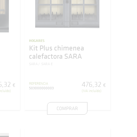
HOGARES
Kit Plus chimenea
calefactora SARA
SARA
SARA E
6
,
32
476
,
32
REFERENCIA
€
€
503000000003
ncluído)
(IVA incluído)
COMPRAR