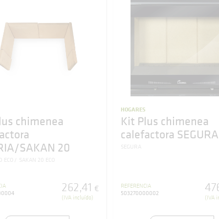
S
HOGARES
Plus chimenea
Kit Plus chimenea
factora
calefactora SEGURA
RIA/SAKAN 20
SEGURA
0 ECO
SAKAN 20 ECO
262
,
41
47
IA
REFERENCIA
€
00004
503270000002
(IVA incluído)
(IVA i