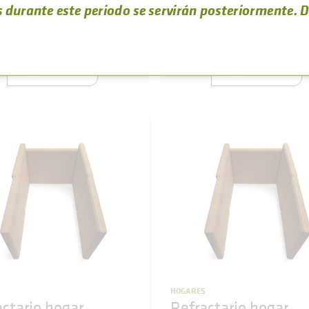
 durante este periodo se servirán posteriormente. D
194
,
76
17
IA
REFERENCIA
€
0017
501160000008
(IVA incluído)
(IVA 
COMPRAR
COMPRAR
S
HOGARES
actario hogar
Refractario hogar