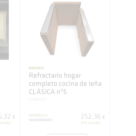
HOGARES
Refractario hogar
completo cocina de leña
CLÁSICA nº5
CLASICA 5T
6
,
32
252
,
36
REFERENCIA
€
€
501250000003
ncluído)
(IVA incluído)