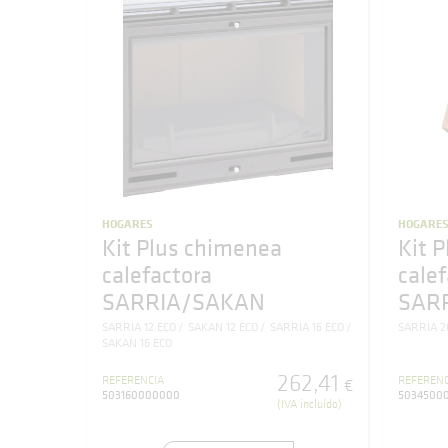
HOGARES
HOGARE
Kit Plus chimenea
Kit 
calefactora
cale
SARRIA/SAKAN
SAR
SARRIA 12 ECO
SAKAN 12 ECO
SARRIA 16 ECO
SARRIA 2
SAKAN 16 ECO
262
,
41
REFERENCIA
REFERENC
€
503160000000
5034500
(IVA incluído)