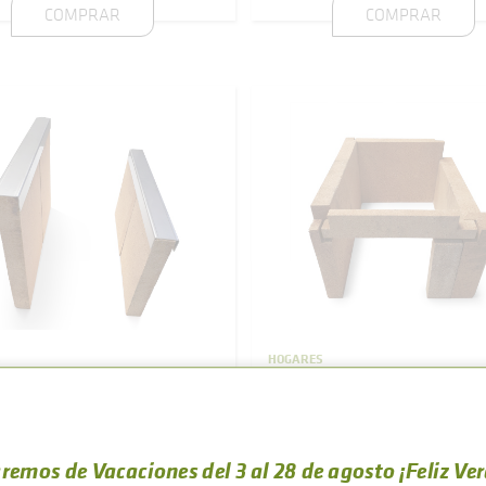
COMPRAR
COMPRAR
S
HOGARES
actario hogar
Refractario hogar
leto cocina de leña
completo cocina de 
A
LIS nº5
remos de Vacaciones del 3 al 28 de agosto ¡Feliz Ve
ETNA 7T
ETNA 7T E3
ETNA 7T E
LIS 5T