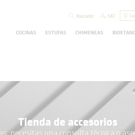
Ca
Buscador
SAT
COCINAS
ESTUFAS
CHIMENEAS
BIOETAN
Tienda de accesorios
as, necesitas una consulta técnica o as