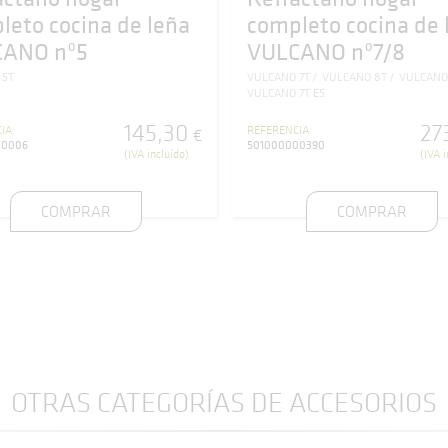
leto cocina de leña
completo cocina de 
CANO nº5
VULCANO nº7/8
 5T
VULCANO 7T
VULCANO 8T
VULCANO 
VULCANO 7T E5
145
,
30
27
IA
REFERENCIA
€
00006
501000000390
(IVA incluído)
(IVA i
COMPRAR
COMPRAR
OTRAS CATEGORÍAS DE ACCESORIOS