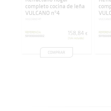
completo cocina de leña
comp
VULCANO nº4
VUL
VULCANO 4T
VULCANO
158
,
84
REFERENCIA
REFERENC
€
501330000002
5013000
(IVA incluído)
COMPRAR