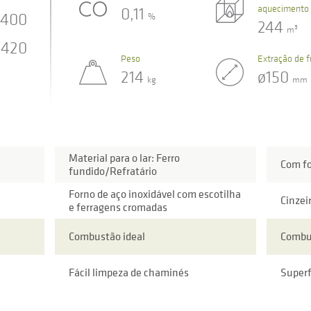
aquecimento
0,11
400
%
244
3
m
420
Peso
Extração de 
214
ø150
kg
mm
Material para o lar: Ferro
Com f
fundido/Refratário
Forno de aço inoxidável com escotilha
Cinzei
e ferragens cromadas
Combustão ideal
Combu
Fácil limpeza de chaminés
Superf