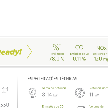
Rendimento
Emissões de CO
Emisiones N
78,0
0,11
120
%
%
m
ESPECIFICAÇÕES TÉCNICAS
Gama de potência
Potência nom
8-14
11
kW
kW
550
Emissões de CO
Volume de