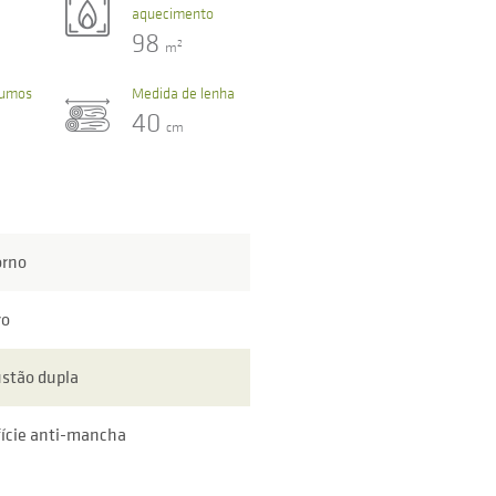
aquecimento
98
2
m
fumos
Medida de lenha
40
cm
orno
ro
stão dupla
ície anti-mancha