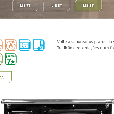
LIS 7T
LIS 5T
LIS 8T
Volte a saborear os pratos da 
Tradição e recordações num fo
CA