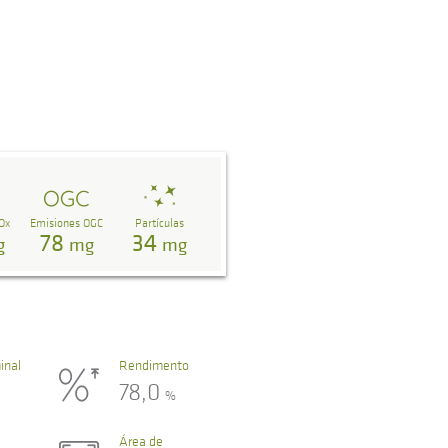
Ox
Emisiones OGC
Partículas
78
34
g
mg
mg
inal
Rendimento
78,0
%
Área de