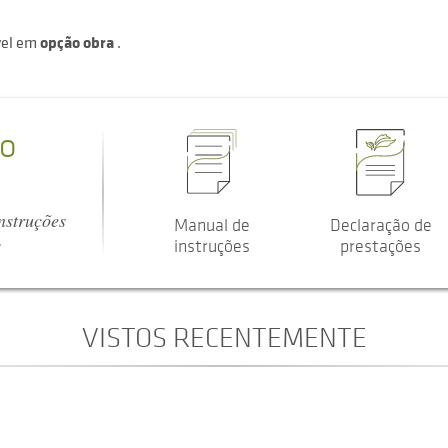
vel em
opção obra
.
o
nstruções
Manual de
Declaração de
s
instruções
prestações
VISTOS RECENTEMENTE