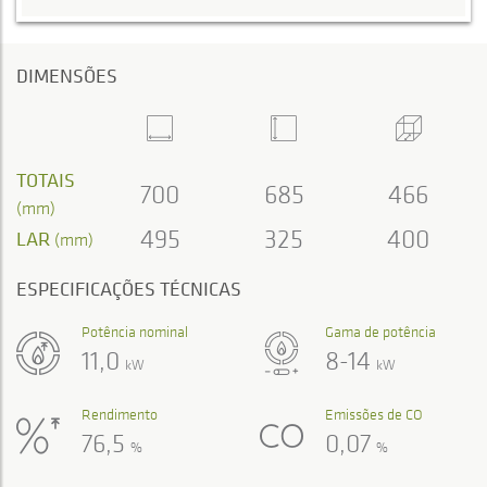
DIMENSÕES
TOTAIS
700
685
466
(mm)
495
325
400
LAR
(mm)
ESPECIFICAÇÕES TÉCNICAS
Potência nominal
Gama de potência
11,0
8-14
kW
kW
Rendimento
Emissões de CO
76,5
0,07
%
%