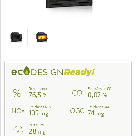
Rendimento
Emissões de CO
76,5
0,07
%
%
Emisiones NOx
Emisiones OGC
105
74
mg
mg
Partículas
28
mg