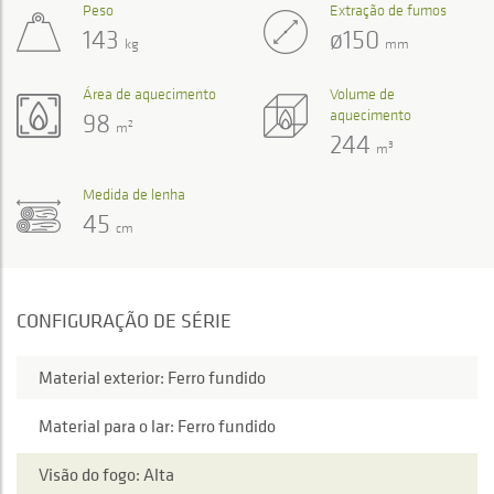
Peso
Extração de fumos
143
ø150
kg
mm
Área de aquecimento
Volume de
aquecimento
98
2
m
244
3
m
Medida de lenha
45
cm
CONFIGURAÇÃO DE SÉRIE
Material exterior: Ferro fundido
Material para o lar: Ferro fundido
Visão do fogo: Alta