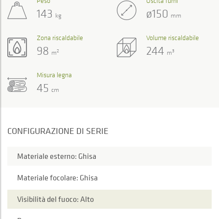
Peso
Uscita fumi
143
ø150
kg
mm
Zona riscaldabile
Volume riscaldabile
98
244
2
3
m
m
Misura legna
45
cm
CONFIGURAZIONE DI SERIE
Materiale esterno: Ghisa
Materiale focolare: Ghisa
Visibilità del fuoco: Alto