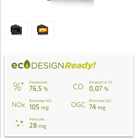
Prestazione
Emissioni di CO
76,5
0,07
%
%
Emisiones NOx
Emisiones OGC
105
74
mg
mg
Partículas
28
mg