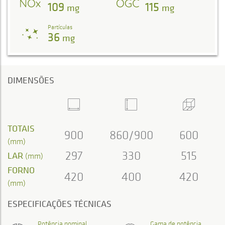
109
115
mg
mg
Partículas
36
mg
DIMENSÕES
TOTAIS
900
860/900
600
(mm)
297
330
515
LAR
(mm)
FORNO
420
400
420
(mm)
ESPECIFICAÇÕES TÉCNICAS
Potência nominal
Gama de potência