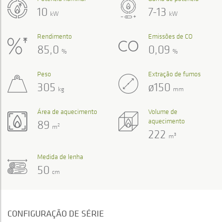
10
7-13
kW
kW
Rendimento
Emissões de CO
85,0
0,09
%
%
Peso
Extração de fumos
305
ø150
kg
mm
Área de aquecimento
Volume de
aquecimento
89
2
m
222
3
m
Medida de lenha
50
cm
CONFIGURAÇÃO DE SÉRIE