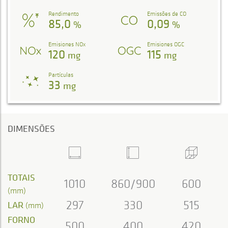
Rendimento
Emissões de CO
85,0
0,09
%
%
Emisiones NOx
Emisiones OGC
120
115
mg
mg
Partículas
33
mg
DIMENSÕES
TOTAIS
1010
860/900
600
(mm)
297
330
515
LAR
(mm)
FORNO
500
400
420