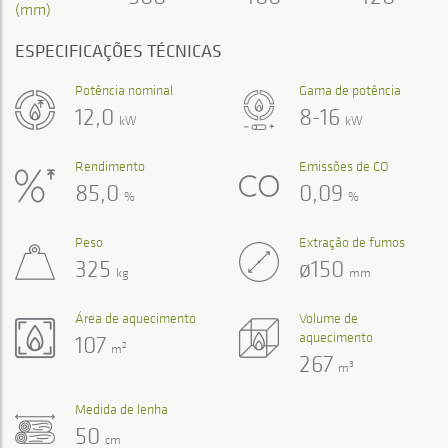
(mm)
ESPECIFICAÇÕES TÉCNICAS
Potência nominal
Gama de potência
12,0
8-16
kW
kW
Rendimento
Emissões de CO
85,0
0,09
%
%
Peso
Extração de fumos
325
ø150
kg
mm
Área de aquecimento
Volume de
aquecimento
107
2
m
267
3
m
Medida de lenha
50
cm