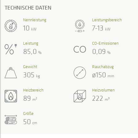
TECHNISCHE DATEN
Nennleistung
Leistungsbereich
10
7-13
kW
kW
Leistung
CO-Emissionen
85,0
0,09
%
%
Gewicht
Rauchabzug
305
ø150
kg
mm
Heizbereich
Heizvolumen
89
222
2
3
m
m
Größe
50
cm