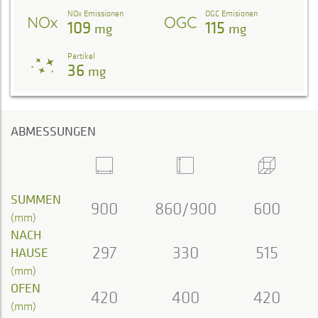
NOx Emissionen
OGC Emisionen
109
115
mg
mg
Partikel
36
mg
ABMESSUNGEN
SUMMEN
900
860/900
600
(mm)
NACH
297
330
515
HAUSE
(mm)
OFEN
420
400
420
(mm)