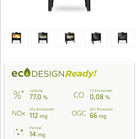
Leistung
CO-Emissionen
77,0
0,08
%
%
NOx Emissionen
OGC Emisionen
112
66
mg
mg
Partikel
14
mg