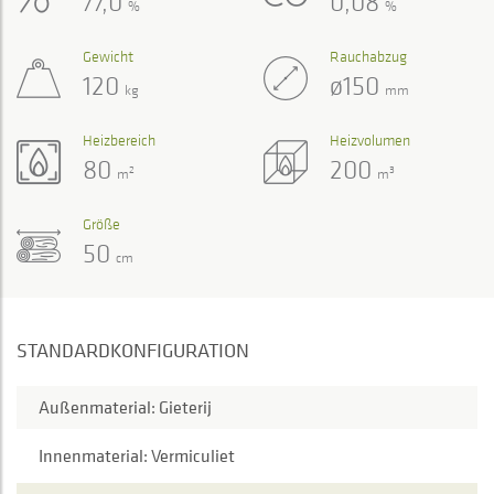
77,0
0,08
%
%
Gewicht
Rauchabzug
120
ø150
kg
mm
Heizbereich
Heizvolumen
80
200
2
3
m
m
Größe
50
cm
STANDARDKONFIGURATION
Außenmaterial: Gieterij
Innenmaterial: Vermiculiet