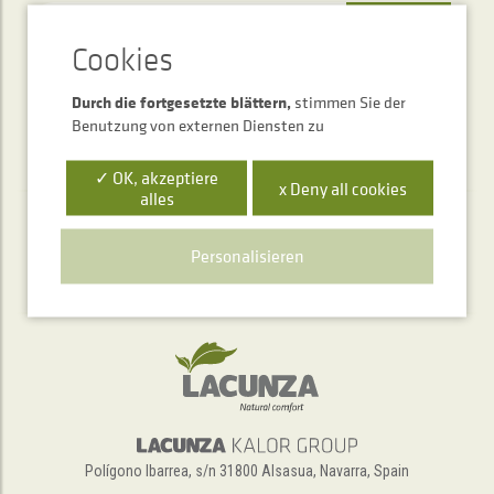
SENDEN
Durch die fortgesetzte blättern,
stimmen Sie der
Benutzung von externen Diensten zu
✓ OK, akzeptiere
x Deny all cookies
alles
Telefonischer Auskunftsservice
Personalisieren
+34 948 563 511
Polígono Ibarrea, s/n 31800 Alsasua, Navarra, Spain