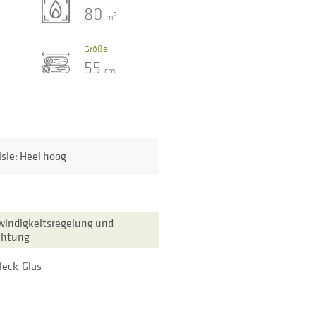
80
2
m
Größe
55
cm
isie: Heel hoog
indigkeitsregelung und
chtung
leck-Glas