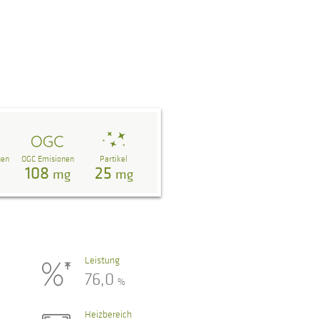
nen
OGC Emisionen
Partikel
108
25
g
mg
mg
Leistung
76,0
%
Heizbereich