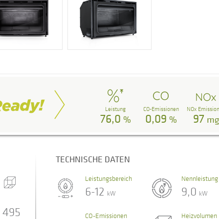
Leistung
CO-Emissionen
NOx Emissio
76,0
0,09
97
%
%
m
TECHNISCHE DATEN
Leistungsbereich
Nennleistung
6-12
9,0
kW
kW
495
CO-Emissionen
Heizvolumen