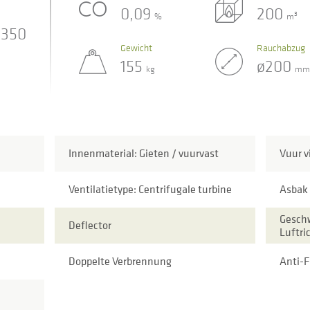
0,09
200
3
%
m
350
Gewicht
Rauchabzug
155
ø200
kg
mm
Innenmaterial: Gieten / vuurvast
Vuur v
Ventilatietype: Centrifugale turbine
Asbak
Geschw
Deflector
Luftri
Doppelte Verbrennung
Anti-F