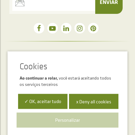
ENVIAR
Serviço de atendimento telefónico
+34 948 563 511
Ao continuar a rolar,
você estará aceitando todos
os serviços terceiros
✓ OK, aceitar tudo
x Deny all cookies
Polígono Ibarrea, s/n 31800 Alsasua, Navarra, Spain
Personalizar