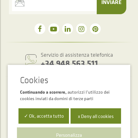
INVIARE
Servizio di assistenza telefonica
+34 948 563 511
Continuando a scorrere,
autorizzi l’utilizzo dei
cookies inviati da domini di terze parti
✓ Ok, accetta tutto
x Deny all cookies
Polígono Ibarrea, s/n 31800 Alsasua, Navarra, Spain
Personalizza