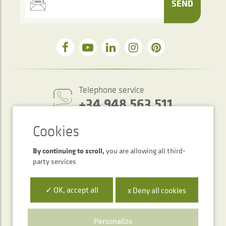
SEND
Telephone service
+34 948 563 511
By continuing to scroll,
you are allowing all third-
party services
✓ OK, accept all
x Deny all cookies
Polígono Ibarrea, s/n 31800 Alsasua, Navarra, Spain
Personalize