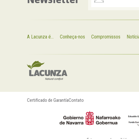
A Lacunza é...
Conheça-nos
Compromissos
Notíci
Certificado de Garantía
Contato