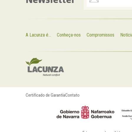
A Lacunza é...
Conheça-nos
Compromissos
Notíci
Certificado de Garantía
Contato