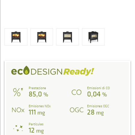
Prestazione
Emissioni di CO
85,0
0,04
%
%
Emisiones NOx
Emisiones OGC
111
28
mg
mg
Partículas
12
mg