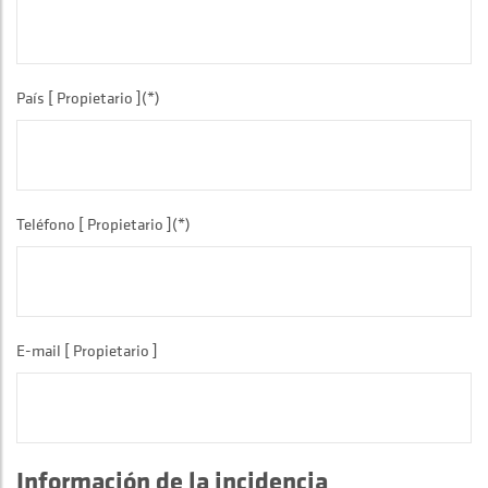
País [ Propietario ](*)
Teléfono [ Propietario ](*)
E-mail [ Propietario ]
Información de la incidencia