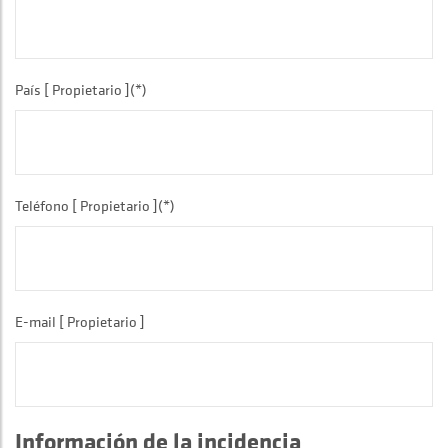
País [ Propietario ](*)
Teléfono [ Propietario ](*)
E-mail [ Propietario ]
Información de la incidencia