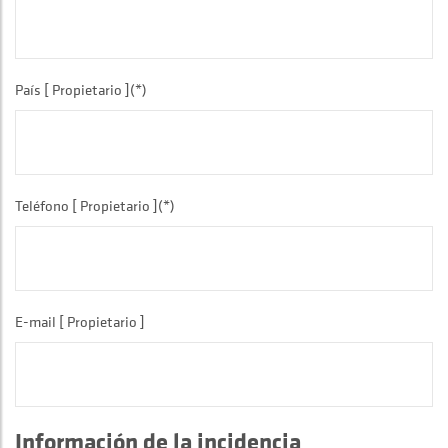
País [ Propietario ](*)
Teléfono [ Propietario ](*)
E-mail [ Propietario ]
Información de la incidencia