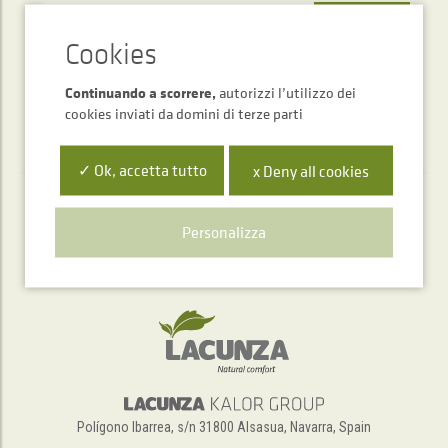
INVIARE
Continuando a scorrere,
autorizzi l’utilizzo dei
cookies inviati da domini di terze parti
✓ Ok, accetta tutto
x Deny all cookies
Servizio di assistenza telefonica
Personalizza
+34 948 563 511
Polígono Ibarrea, s/n 31800 Alsasua, Navarra, Spain