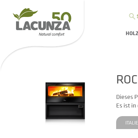
HOL
ROC
Dieses P
Es ist i
ITALI