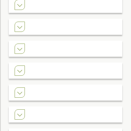
oscarscv88@hotmail.com
609 610 170
OSCAR SAN CAYETANO
oscarscv88@hotmail.com
609 610 170
MIGUEL ÁNGEL CHASCO
oscarscv88@hotmail.com
ma.chasco@outlook.com
MIGUEL ÁNGEL CHASCO
ma.chasco@outlook.com
MIGUEL ÁNGEL CHASCO
ma.chasco@outlook.com
IKER MARTÍNEZ
ikermarbus@gmail.com
IKER MARTÍNEZ