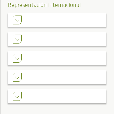
JOSÉ MANUEL ASLA
Representación internacional
jmasla1@gmail.com
XABIER RAMIREZ DE ALDA
0034 600412675
XABIER RAMIREZ DE ALDA
xabier@lacunza.net
0034 600412675
ZETALINEA
xabier@lacunza.net
info@zetalinea.it
MARKUS FINK
+49 176 99149401
IGOR RUIZ DE ALEGRÍA
mfc-hv@t-online.de