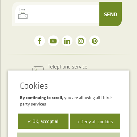
SEND
Telephone service
+34 948 563 511
By continuing to scroll,
you are allowing all third-
party services
✓ OK, accept all
x Deny all cookies
Polígono Ibarrea, s/n 31800 Alsasua, Navarra, Spain