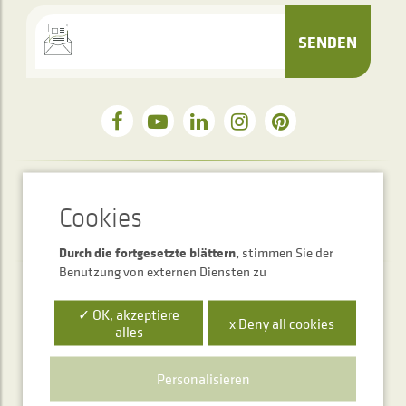
SENDEN
Telefonischer Auskunftsservice
+34 948 563 511
Durch die fortgesetzte blättern,
stimmen Sie der
Benutzung von externen Diensten zu
✓ OK, akzeptiere
x Deny all cookies
alles
Personalisieren
Polígono Ibarrea, s/n 31800 Alsasua, Navarra, Spain