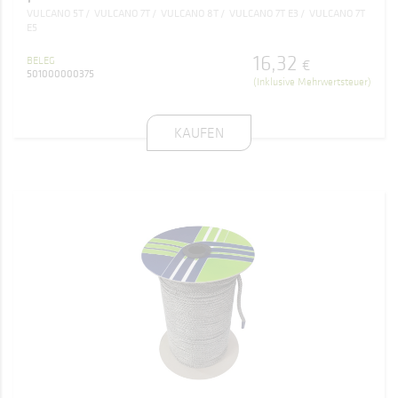
VULCANO 5T
VULCANO 7T
VULCANO 8T
VULCANO 7T E3
VULCANO 7T
E5
16
,
32
BELEG
€
501000000375
(Inklusive Mehrwertsteuer)
KAUFEN