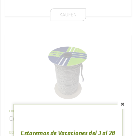
KAUFEN
CORDONES
Cordón Cerámico negro Ø 8
Estaremos de Vacaciones del 3 al 28
9
,
23
BELEG
€