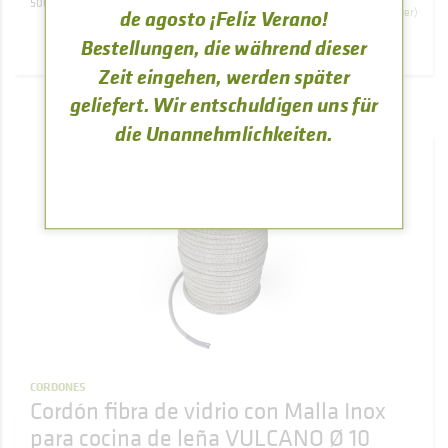
500900000010
(Inklusive Mehrwertsteuer)
de agosto ¡Feliz Verano!
Bestellungen, die während dieser
KAUFEN
Zeit eingehen, werden später
geliefert. Wir entschuldigen uns für
die Unannehmlichkeiten.
CORDONES
Cordón fibra de vidrio con Malla Inox
para cocina de leña VULCANO Ø 10