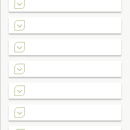
jorge@lacunza.net
JORGE MARTÍN
jorge@lacunza.net
RAFAEL SOLER
629 421 912
JORGE MARTÍN
r.soler@solerduesca.com
jorge@lacunza.net
JORGE MARTÍN
jorge@lacunza.net
JORGE MARTÍN
jorge@lacunza.net
JORGE MARTÍN