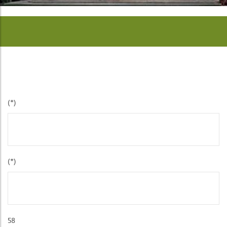
(*)
(*)
58