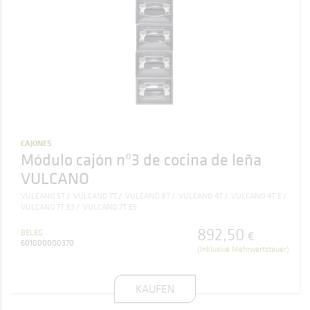
CAJONES
Módulo cajón nº3 de cocina de leña
VULCANO
VULCANO 5T
VULCANO 7T
VULCANO 8T
VULCANO 4T
VULCANO 4T E
VULCANO 7T E3
VULCANO 7T E5
892
,
50
BELEG
€
601000000370
(Inklusive Mehrwertsteuer)
KAUFEN