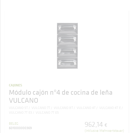
CAJONES
Módulo cajón nº4 de cocina de leña
VULCANO
VULCANO 5T
VULCANO 7T
VULCANO 8T
VULCANO 4T
VULCANO 4T E
VULCANO 7T E3
VULCANO 7T E5
962
,
14
BELEG
€
601000000369
(Inklusive Mehrwertsteuer)