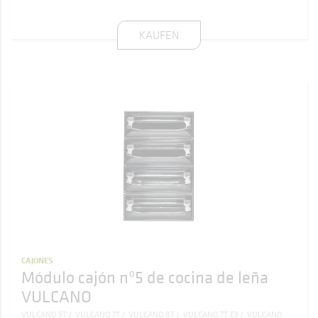
KAUFEN
CAJONES
Módulo cajón nº5 de cocina de leña
VULCANO
VULCANO 5T
VULCANO 7T
VULCANO 8T
VULCANO 7T E3
VULCANO