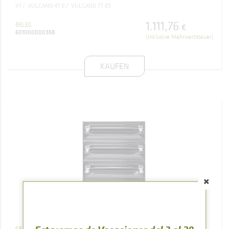
4T
VULCANO 4T E
VULCANO 7T E5
1.111
,
76
BELEG
€
601000000368
(Inklusive Mehrwertsteuer)
KAUFEN
CAJONES