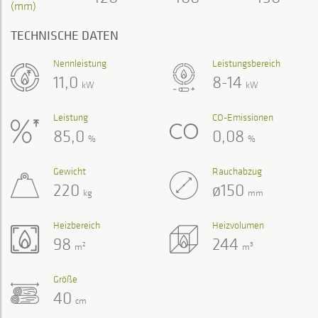
(mm)
TECHNISCHE DATEN
Nennleistung
Leistungsbereich
11,0
8-14
kW
kW
Leistung
CO-Emissionen
85,0
0,08
%
%
Gewicht
Rauchabzug
220
ø150
kg
mm
Heizbereich
Heizvolumen
98
244
2
3
m
m
Größe
40
cm