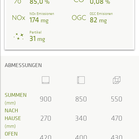
85,0
0,08
%
%
NOx Emissionen
OGC Emisionen
174
82
mg
mg
Partikel
31
mg
ABMESSUNGEN
SUMMEN
900
850
550
(mm)
NACH
270
340
470
HAUSE
(mm)
OFEN
420
400
430