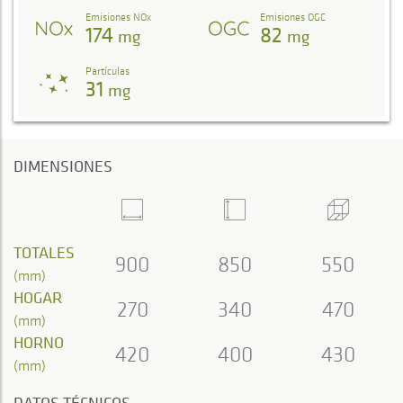
Emisiones NOx
Emisiones OGC
174
82
mg
mg
Partículas
31
mg
DIMENSIONES
TOTALES
900
850
550
(mm)
HOGAR
270
340
470
(mm)
HORNO
420
400
430
(mm)
DATOS TÉCNICOS