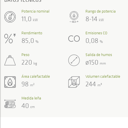
Potencia nominal
Rango de potencia
11,0
8-14
kW
kW
Rendimiento
Emisiones CO
85,0
0,08
%
%
Peso
Salida de humos
220
ø150
kg
mm
Área calefactable
Volumen calefactable
98
244
2
3
m
m
Medida leña
40
cm