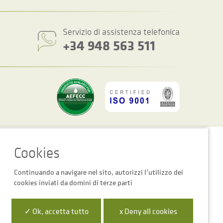
Servizio di assistenza telefonica
+34 948 563 511
Impostazioni dei cookie
Avviso Legale
Informativa Sulla Privacy
Continuando a navigare nel sito, autorizzi l’utilizzo dei
cookies inviati da domini di terze parti
 la Empresa Digital de Navarra”
✓ Ok, accetta tutto
x Deny all cookies
para mejora de la competitividad