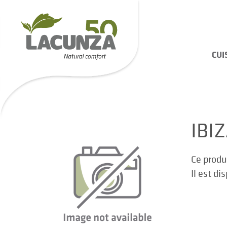
CUI
IBI
Ce produ
Il est di