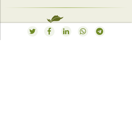
Polígono Ibarrea, s/n 31800 Alsasua, Navarra, Spain
RESUMEN PEDIDO
Vous n'avez actuellement rien dans le panier
d'achat.
Aller à la boutique
.