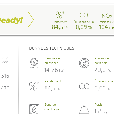
Rendement
Émissions de CO
Emisiones N
84,5
0,09
104
%
%
m
DONNÉES TECHNIQUES
Gamme de
Puissance
puissance
nominale
14-26
20,0
kW
kW
516
Rendement
Émissions de
84,5
0,09
470
%
%
Zone de
Poids
chauffage
155
kg