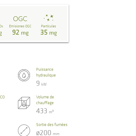
Ox
Emisiones OGC
Partículas
92
35
g
mg
mg
Puissance
hydraulique
9
kW
 CO
Volume de
chauffage
433
3
m
Sortie des fumées
ø200
mm