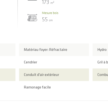
173
2
m
Mesure bois
55
cm
Matériau foyer: Réfractaire
Hydro
Cendrier
Gril à 
Conduit d'air extérieur
Combu
Ramonage facile