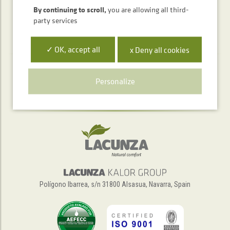
By continuing to scroll,
you are allowing all third-
party services
✓ OK, accept all
x Deny all cookies
Telephone service
Personalize
+34 948 563 511
Polígono Ibarrea, s/n 31800 Alsasua, Navarra, Spain