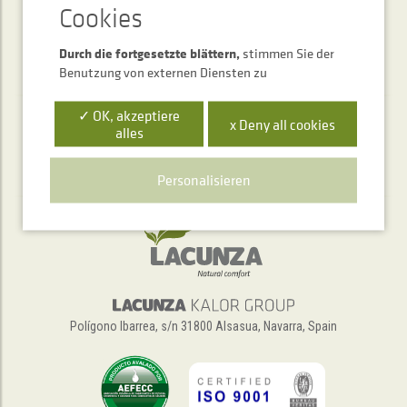
Durch die fortgesetzte blättern,
stimmen Sie der
Benutzung von externen Diensten zu
✓ OK, akzeptiere
x Deny all cookies
alles
Telefonischer Auskunftsservice
+34 948 563 511
Personalisieren
Polígono Ibarrea, s/n 31800 Alsasua, Navarra, Spain