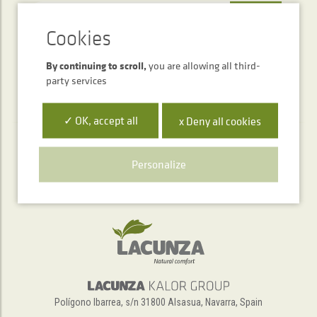
SEND
By continuing to scroll,
you are allowing all third-
party services
✓ OK, accept all
x Deny all cookies
Telephone service
Personalize
+34 948 563 511
Polígono Ibarrea, s/n 31800 Alsasua, Navarra, Spain