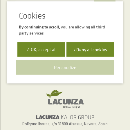
SEND
By continuing to scroll,
you are allowing all third-
party services
✓ OK, accept all
x Deny all cookies
Telephone service
Personalize
+34 948 563 511
Polígono Ibarrea, s/n 31800 Alsasua, Navarra, Spain