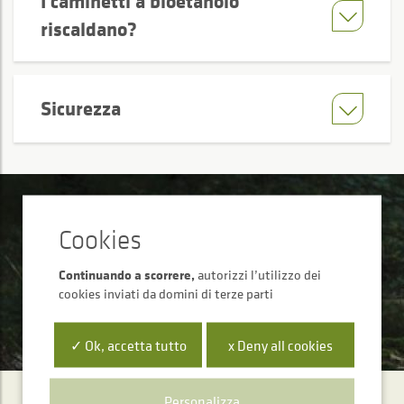
I caminetti a bioetanolo
riscaldano?
Sicurezza
Siamo qui per aiutarti
Hai qualche dubbio e hai bisogno di consulenza
tecnica o assistenza?
Continuando a scorrere,
autorizzi l’utilizzo dei
cookies inviati da domini di terze parti
SCRIVICI
✓ Ok, accetta tutto
x Deny all cookies
Personalizza