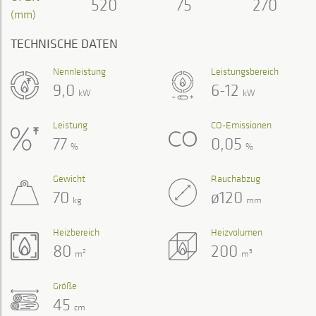
520
75
270
(mm)
TECHNISCHE DATEN
Nennleistung
Leistungsbereich
9,0
6-12
kW
kW
Leistung
CO-Emissionen
77
0,05
%
%
Gewicht
Rauchabzug
70
ø120
kg
mm
Heizbereich
Heizvolumen
80
200
2
3
m
m
Größe
45
cm