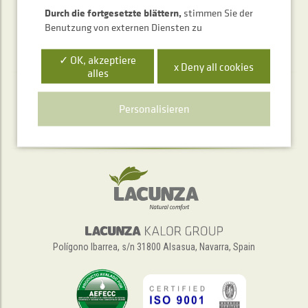
Durch die fortgesetzte blättern,
stimmen Sie der
Benutzung von externen Diensten zu
✓ OK, akzeptiere
x Deny all cookies
alles
Telefonischer Auskunftsservice
Personalisieren
+34 948 563 511
Polígono Ibarrea, s/n 31800 Alsasua, Navarra, Spain