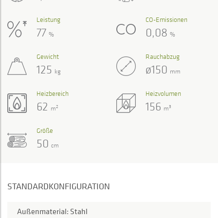
Leistung
CO-Emissionen
77
0,08
%
%
Gewicht
Rauchabzug
125
ø150
kg
mm
Heizbereich
Heizvolumen
62
156
2
3
m
m
Größe
50
cm
STANDARDKONFIGURATION
Außenmaterial: Stahl