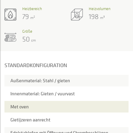
Heizbereich
Heizvolumen
79
198
2
3
m
m
Größe
50
cm
STANDARDKONFIGURATION
Außenmaterial: Stahl / gieten
Innenmaterial: Gieten / vuurvast
Met oven
Gietijzeren aanrecht
Edelstahlofen mit Öffnung und Chrombeschlägen