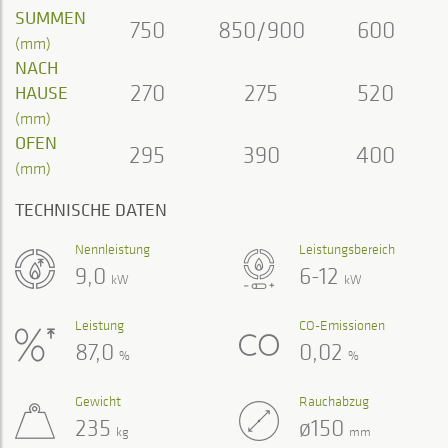
SUMMEN
750
850/900
600
(mm)
NACH
270
275
520
HAUSE
(mm)
OFEN
295
390
400
(mm)
TECHNISCHE DATEN
Nennleistung
Leistungsbereich
9,0
6-12
kW
kW
Leistung
CO-Emissionen
87,0
0,02
%
%
Gewicht
Rauchabzug
235
ø150
kg
mm