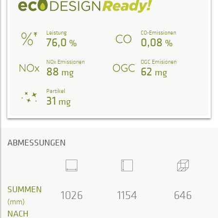
Leistung
CO-Emissionen
76,0
0,08
%
%
NOx Emissionen
OGC Emisionen
88
62
mg
mg
Partikel
31
mg
ABMESSUNGEN
SUMMEN
1026
1154
646
(mm)
NACH