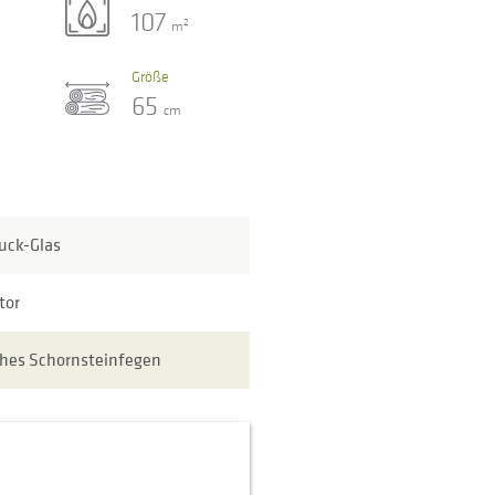
107
2
m
Größe
65
cm
uck-Glas
tor
hes Schornsteinfegen