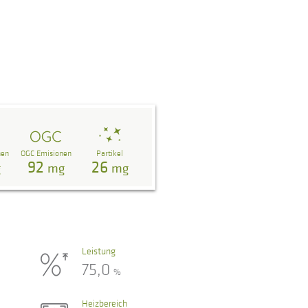
nen
OGC Emisionen
Partikel
92
26
g
mg
mg
Leistung
75,0
%
Heizbereich