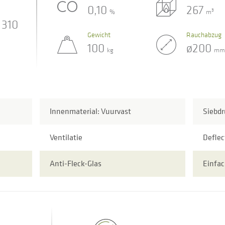
0,10
267
3
%
m
310
Gewicht
Rauchabzug
100
ø200
kg
mm
Innenmaterial: Vuurvast
Siebdr
Ventilatie
Deflec
Anti-Fleck-Glas
Einfac