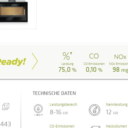
Leistung
CO-Emissionen
NOx Emissio
75,0
0,10
98
%
%
m
TECHNISCHE DATEN
Leistungsbereich
Nennleistung
8-16
12
kW
kW
443
CO-Emissionen
Heizvolumen