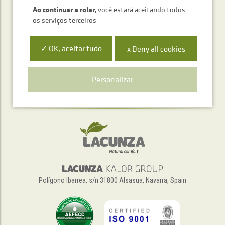
Ao continuar a rolar,
você estará aceitando todos
os serviços terceiros
✓ OK, aceitar tudo
x Deny all cookies
Serviço de atendimento telefónico
Personalizar
+34 948 563 511
Polígono Ibarrea, s/n 31800 Alsasua, Navarra, Spain