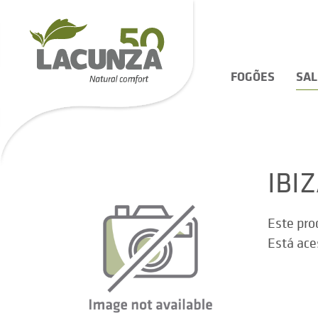
FOGÕES
SA
IBI
Este pro
Está ace