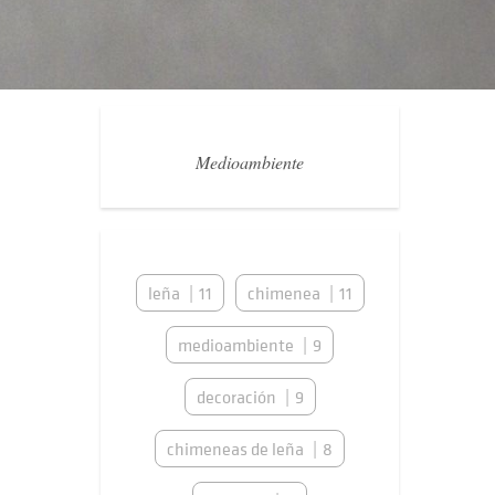
Medioambiente
leña
11
chimenea
11
medioambiente
9
decoración
9
chimeneas de leña
8