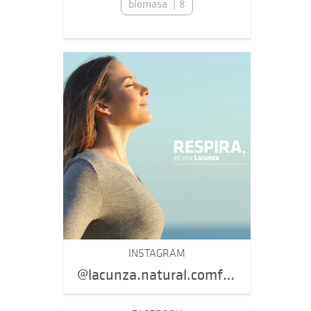
biomasa
8
INSTAGRAM
@lacunza.natural.comfort