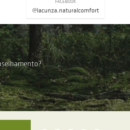
FACEBOOK
@lacunza.naturalcomfort
onselhamento?