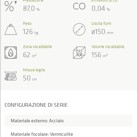
Prestazione
Emissioni di CO
87,0
0,04
%
%
Peso
Uscita fumi
126
ø150
kg
mm
Zona riscaldabile
Volume riscaldabile
62
156
2
3
m
m
Misura legna
50
cm
CONFIGURAZIONE DI SERIE
Materiale esterno: Acciaio
Materiale focolare: Vermiculite