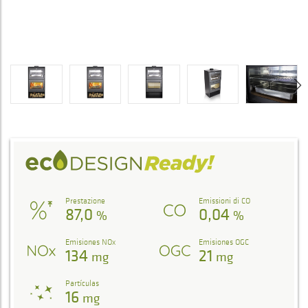
Prestazione
Emissioni di CO
87,0
0,04
%
%
Emisiones NOx
Emisiones OGC
134
21
mg
mg
Partículas
16
mg