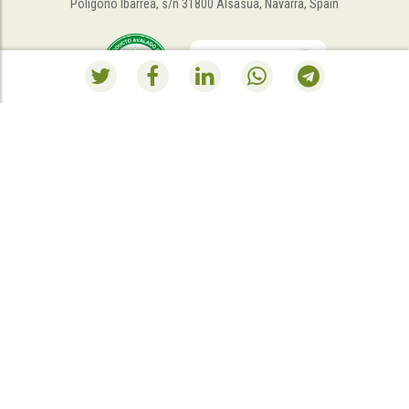
Polígono Ibarrea, s/n 31800 Alsasua, Navarra, Spain
RESUMEN PEDIDO
Al momento il tuo carrello della spesa è vuoto.
Andare al negozio
.
Esta empresa ha recibido una ayuda del Gobierno de Navarra en virtud
de la convocatoria de 2021 de “Fomento de la Empresa Digital de
Navarra”
Esta empresa ha recibido una subvención del Gobierno de Navarra al
amparo de la convocatoria de 2022 de ayudas para mejora de la
competitividad